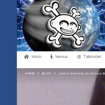
Inicio
Versus
Tabloide!
BLOG
HOME
Galería Animada de Monica Bel