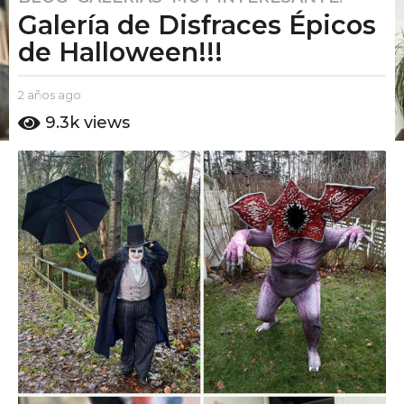
Galería de Disfraces Épicos
a
ñ
de Halloween!!!
o
s
b
2 años ago
2
a
y
a
9.3k
views
g
E
ñ
l
o
o
P
s
2
u
a
a
t
g
ñ
o
o
A
o
m
s
o
a
g
o