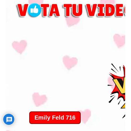
P
a
g
i
n
a
t
i
o
n