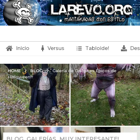
Inicio
Versus
Tabloide!
Des
BLOG
HOME
Galería de Disfraces Épicos de
Halloween!!!
BLOG
,
GALERÍAS
,
MUY INTERESANTE!
2