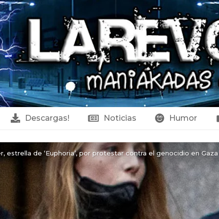
Descargas!
Noticias
Humor
, estrella de ‘Euphoria’, por protestar contra el genocidio en Gaza