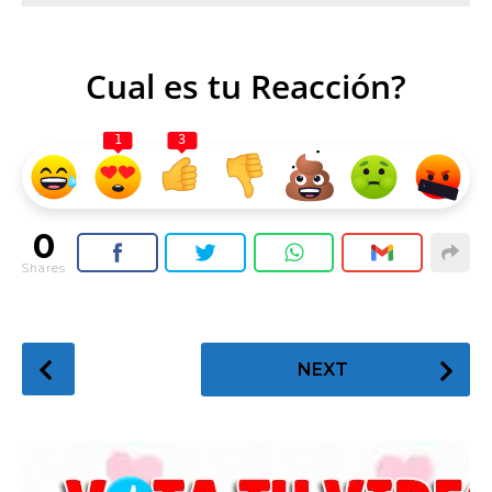
Cual es tu Reacción?
1
3
0
Shares
P
NEXT
o
s
t
P