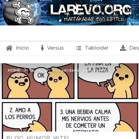
Inicio
Versus
Tabloide!
Des
BLOG
HOME
Dos verdades y una mentira..
BLOG
,
HUMOR
,
WTF!
2