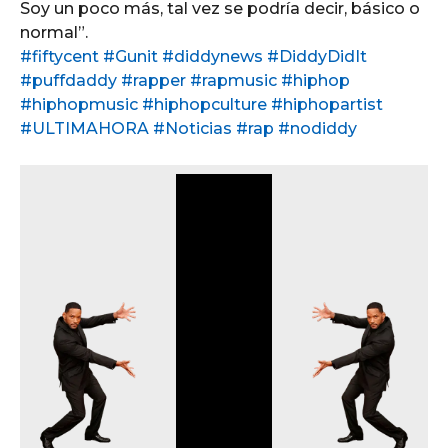
Soy un poco más, tal vez se podría decir, básico o
normal”.
#fiftycent
#Gunit
#diddynews
#DiddyDidIt
#puffdaddy
#rapper
#rapmusic
#hiphop
#hiphopmusic
#hiphopculture
#hiphopartist
#ULTIMAHORA
#Noticias
#rap
#nodiddy