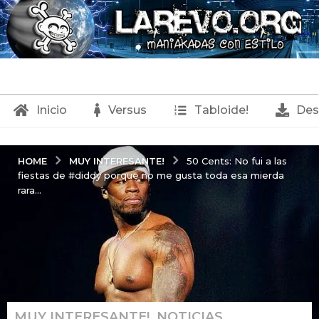
Inicio
Versus
Tabloide!
Des
MUY INTERESANTE!
HOME
50 Cents: No fui a las
fiestas de #diddy porque no me gusta toda esa mierda
rara...
MUY INTERESANTE!
,
NOTICIAS
2