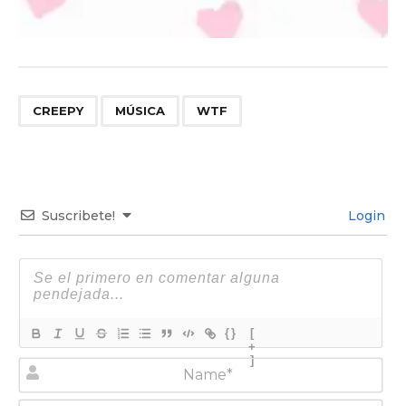
,
,
CREEPY
MÚSICA
WTF
Suscribete!
Login
{}
[
+
]
N