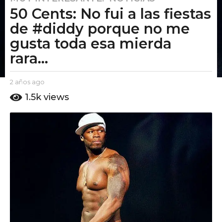
50 Cents: No fui a las fiestas
a
ñ
de #diddy porque no me
o
gusta toda esa mierda
s
rara...
a
g
o
b
2 años ago
2
y
a
2
1.5k
views
E
ñ
a
l
o
ñ
P
s
u
o
a
t
g
s
o
o
a
A
g
m
o
o