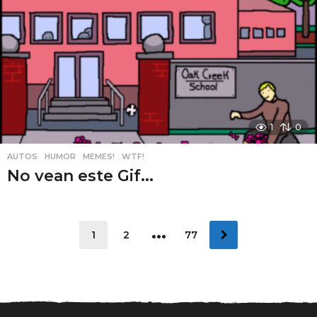
1
0
AUTOS
,
HUMOR
,
MEMES!
,
WTF!
No vean este Gif...
…
1
2
77