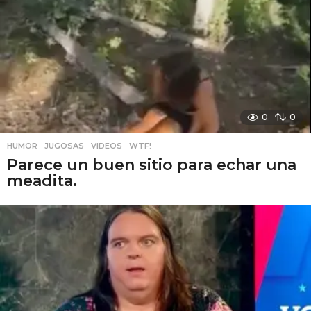
0
0
HUMOR
,
JUGOSAS
,
VIDEOS
,
WTF!
Parece un buen sitio para echar una
meadita.