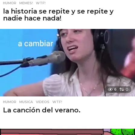
HUMOR
,
MEMES!
,
WTF!
la historia se repite y se repite y
nadie hace nada!
6
0
HUMOR
,
MUSICA
,
VIDEOS
,
WTF!
La canción del verano.