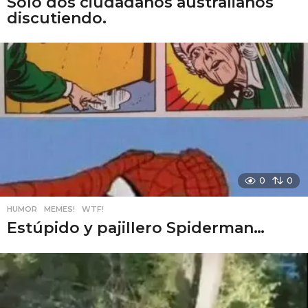
Solo dos ciudadanos australianos
discutiendo.
0
0
HUMOR
,
MEMES!
,
WTF!
Estúpido y pаjiIIero Spiderman…