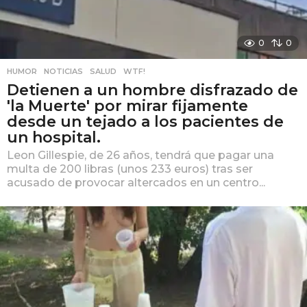
0
0
HUMOR
,
NOTICIAS
,
SALUD
,
WTF!
Detienen a un hombre disfrazado de
'la Muerte' por mirar fijamente
desde un tejado a los pacientes de
un hospital.
Leon Gillespie, de 26 años, tendrá que pagar una
multa de 200 libras (unos 233 euros) tras ser
acusado de provocar altercados en un centro...