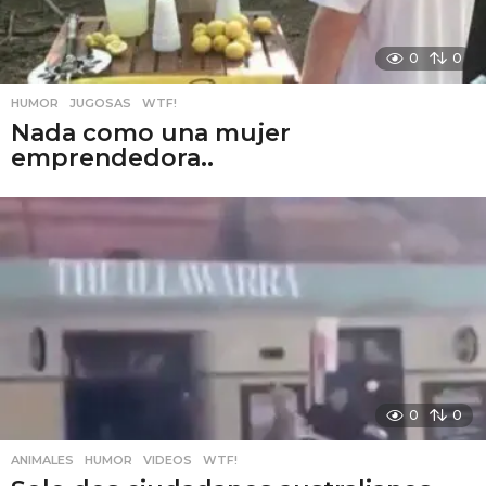
0
0
HUMOR
,
JUGOSAS
,
WTF!
Nada como una mujer
emprendedora..
0
0
ANIMALES
,
HUMOR
,
VIDEOS
,
WTF!