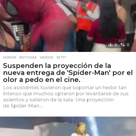
0
0
HUMOR
,
NOTICIAS
,
VIDEOS
,
WTF!
Suspenden la proyección de la
nueva entrega de 'Spider-Man' por el
olor a pedo en el cine.
Los asistentes tuvieron que soportar un hedor tan
intenso que muchos optaron por levantarse de sus
asientos y salieron de la sala. Una proyección
de Spider-Man:...