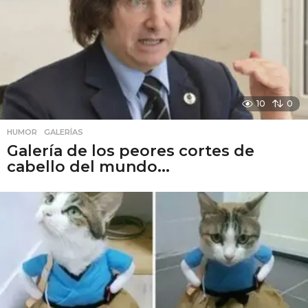
10
0
HUMOR
,
GALERÍAS
Galería de los peores cortes de
cabello del mundo...