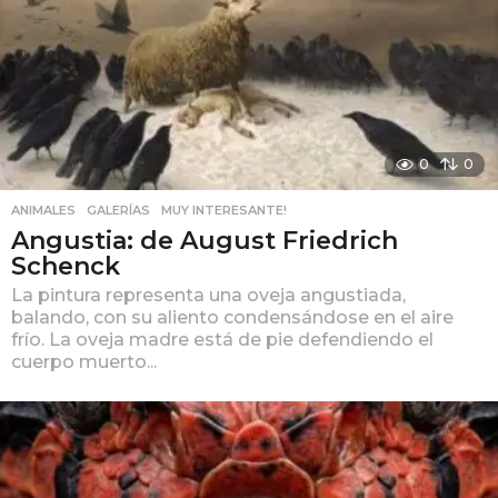
0
0
ANIMALES
,
GALERÍAS
,
MUY INTERESANTE!
Angustia: de August Friedrich
Schenck
La pintura representa una oveja angustiada,
balando, con su aliento condensándose en el aire
frío. La oveja madre está de pie defendiendo el
cuerpo muerto...