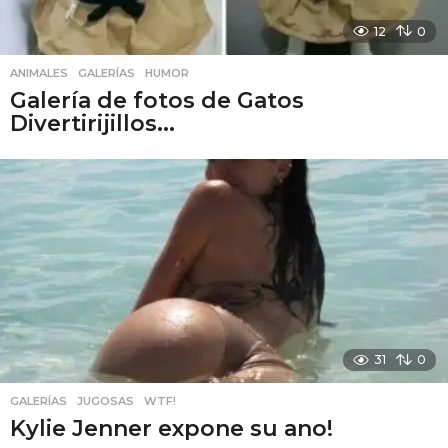
12
0
ANIMALES
,
GALERÍAS
,
HUMOR
Galería de fotos de Gatos
Divertirijillos...
31
0
GALERÍAS
,
JUGOSAS
,
WTF!
Kylie Jenner expone su ano!