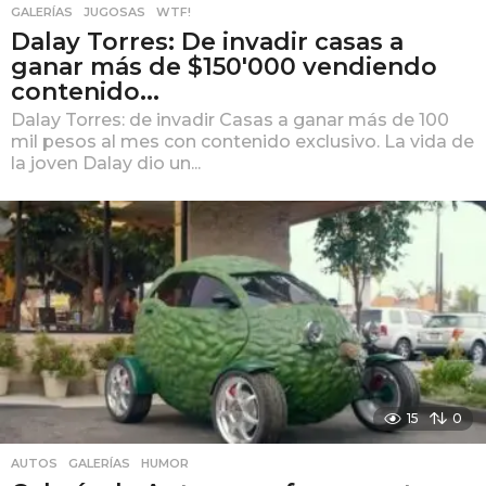
GALERÍAS
,
JUGOSAS
,
WTF!
Dalay Torres: De invadir casas a
ganar más de $150'000 vendiendo
contenido...
Dalay Torres: de invadir Casas a ganar más de 100
mil pesos al mes con contenido exclusivo. La vida de
la joven Dalay dio un...
15
0
AUTOS
,
GALERÍAS
,
HUMOR