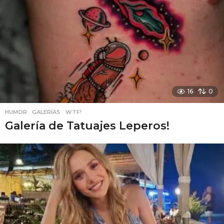
16
0
HUMOR
,
GALERÍAS
,
WTF!
Galería de Tatuajes Leperos!