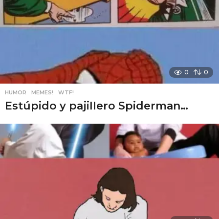
0
0
HUMOR
,
MEMES!
,
WTF!
Estúpido y pаjiIIero Spiderman…