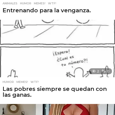
ANIMALES
,
HUMOR
,
MEMES!
,
WTF!
Entrenando para la venganza.
2
0
HUMOR
,
MEMES!
,
WTF!
Las pobres siempre se quedan con
las ganas.