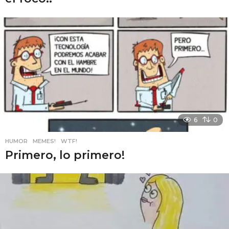
6
0
HUMOR
,
MEMES!
,
WTF!
Primero, lo primero!