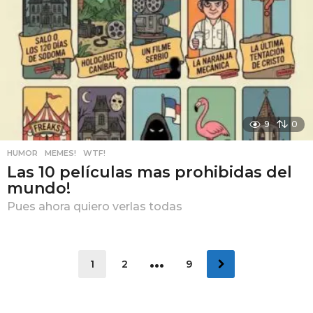
9
0
HUMOR
,
MEMES!
,
WTF!
Las 10 películas mas prohibidas del
mundo!
Pues ahora quiero verlas todas
…
1
2
9