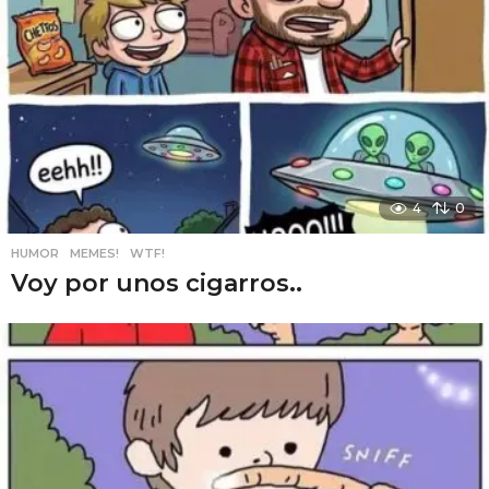
4
0
HUMOR
,
MEMES!
,
WTF!
Voy por unos cigarros..