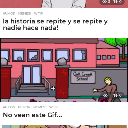
5
0
HUMOR
,
MEMES!
,
WTF!
la historia se repite y se repite y
nadie hace nada!
1
0
AUTOS
,
HUMOR
,
MEMES!
,
WTF!
No vean este Gif...