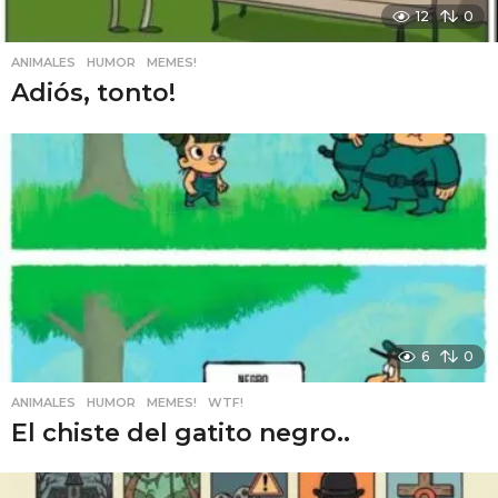
12
0
ANIMALES
,
HUMOR
,
MEMES!
Adiós, tonto!
6
0
ANIMALES
,
HUMOR
,
MEMES!
,
WTF!
El chiste del gatito negro..