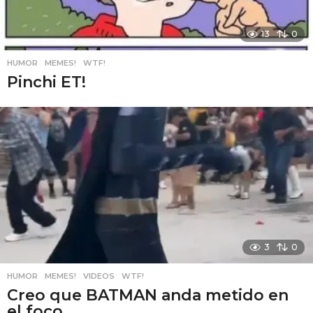
13
0
HUMOR
,
MEMES!
,
WTF!
Pinchi ET!
3
0
HUMOR
,
MEMES!
,
VIDEOS
,
WTF!
Creo que BATMAN anda metido en
el foco..