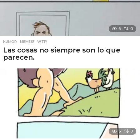
6
0
HUMOR
,
MEMES!
,
WTF!
Las cosas no siempre son lo que
parecen.
6
0