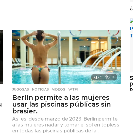
¿
S
5
0
p
t
JUGOSAS
,
NOTICIAS
,
VIDEOS
,
WTF!
Berlín permite a las mujeres
u
usar las piscinas públicas sin
brasier.
Así es, desde marzo de 2023, Berlín permite
a las mujeres nadar y tomar el sol en topless
en todas las piscinas públicas de la...