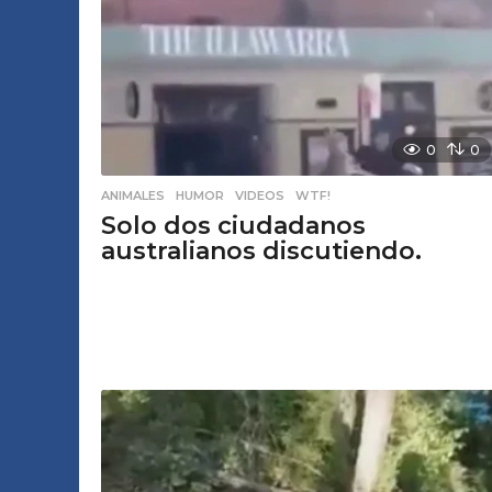
0
0
ANIMALES
,
HUMOR
,
VIDEOS
,
WTF!
Solo dos ciudadanos
australianos discutiendo.