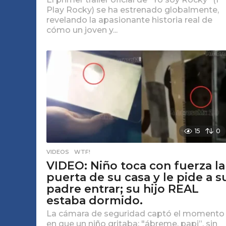
Play Rocky) se ha estrenado globalmente,
revelando la apasionante historia real de
cómo un joven y...
15
0
VIDEOS
,
WTF!
VIDEO: Niño toca con fuerza la
puerta de su casa y le pide a s
padre entrar; su hijo REAL
estaba dormido.
La cámara de seguridad captó el momento
en que un niño gritaba: "ábreme, papi”, sin