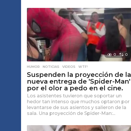
0
0
HUMOR
,
NOTICIAS
,
VIDEOS
,
WTF!
Suspenden la proyección de la
nueva entrega de 'Spider-Man'
por el olor a pedo en el cine.
Los asistentes tuvieron que soportar un
hedor tan intenso que muchos optaron por
levantarse de sus asientos y salieron de la
sala. Una proyección de Spider-Man:...