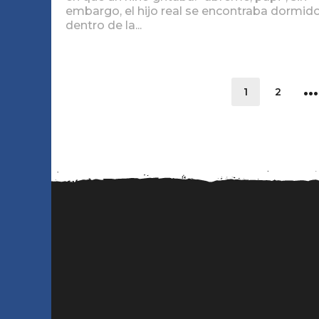
embargo, el hijo real se encontraba dormid
dentro de la...
…
1
2