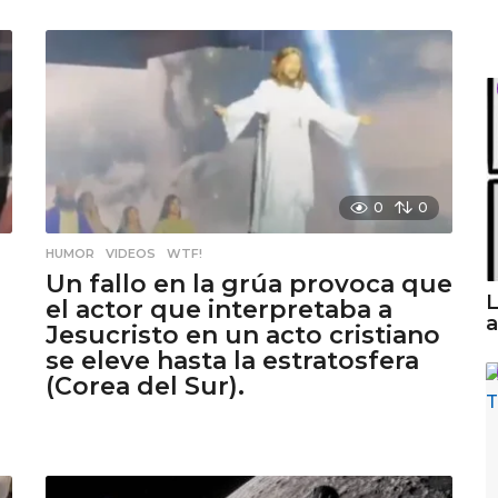
0
0
HUMOR
,
VIDEOS
,
WTF!
Un fallo en la grúa provoca que
L
el actor que interpretaba a
a
Jesucristo en un acto cristiano
se eleve hasta la estratosfera
(Corea del Sur).