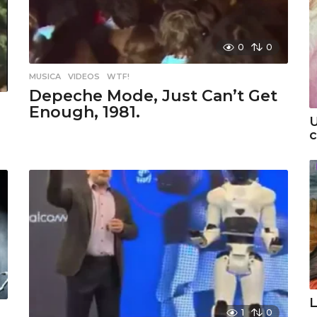
0
0
MUSICA
,
VIDEOS
,
WTF!
Depeche Mode, Just Can’t Get
Enough, 1981.
U
c
L
1
0