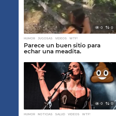
0
0
HUMOR
,
JUGOSAS
,
VIDEOS
,
WTF!
Parece un buen sitio para
echar una meadita.
0
0
HUMOR
,
NOTICIAS
,
SALUD
,
VIDEOS
,
WTF!