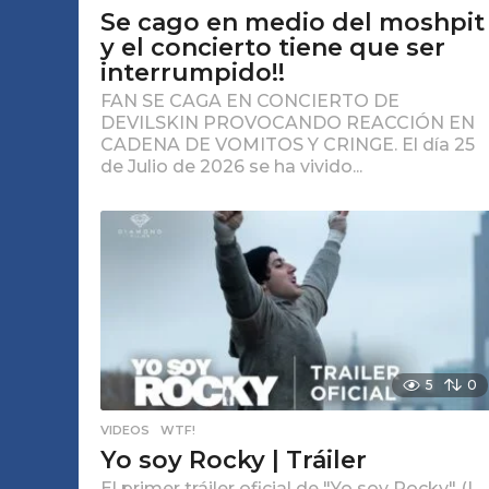
Se cago en medio del moshpit
y el concierto tiene que ser
interrumpido!!
FAN SE CAGA EN CONCIERTO DE
DEVILSKIN PROVOCANDO REACCIÓN EN
CADENA DE VOMITOS Y CRINGE. El día 25
de Julio de 2026 se ha vivido...
5
0
VIDEOS
,
WTF!
Yo soy Rocky | Tráiler
El primer tráiler oficial de "Yo soy Rocky" (I