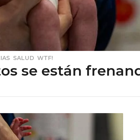
IAS
,
SALUD
,
WTF!
os se están frenand