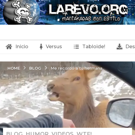
Inicio
Versus
Tabloide!
Des
BLOG
HOME
Me recordó a tu hermana..
BLOG
,
HUMOR
,
VIDEOS
,
WTF!
1