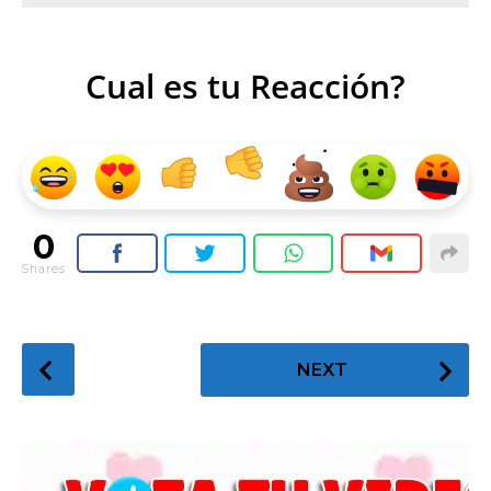
Cual es tu Reacción?
0
Shares
P
NEXT
o
s
t
P