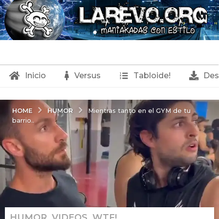
Inicio
Versus
Tabloide!
Des
HUMOR
HOME
Mientras tanto en el GYM de tu
barrio..
HUMOR
,
VIDEOS
,
WTF!
6