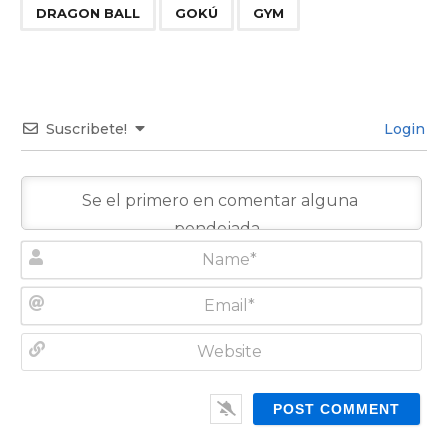
,
,
DRAGON BALL
GOKÚ
GYM
Suscribete!
Login
N
a
m
E
e
m
*
a
W
i
e
l
b
*
s