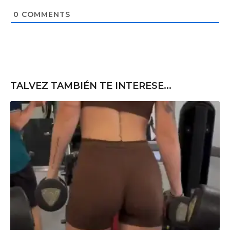
i
t
0
COMMENTS
e
TALVEZ TAMBIÉN TE INTERESE...