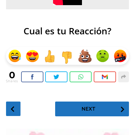
Cual es tu Reacción?
0
Shares
P
NEXT
o
s
t