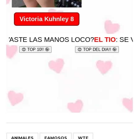
,
,
ANIMALES
FAMOSOS
WTF