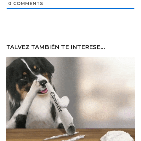
t
0
COMMENTS
e
TALVEZ TAMBIÉN TE INTERESE...