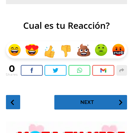
Cual es tu Reacción?
0
Shares
P
NEXT
o
s
t
P