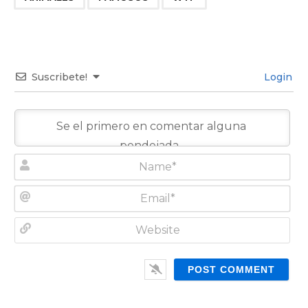
Suscribete!
Login
N
a
m
E
e
m
*
a
W
i
e
l
b
*
s
i