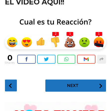
EL VIDEO AQUI!!
Cual es tu Reacción?
2
1
1
0
Shares
P
NEXT
o
s
t
P