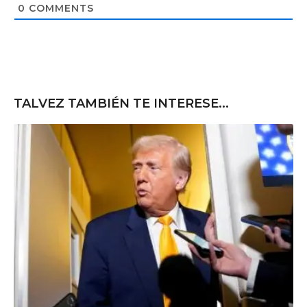
t
0
COMMENTS
e
TALVEZ TAMBIÉN TE INTERESE...