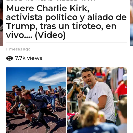
Muere Charlie Kirk,
1
m
activista político y aliado de
e
Trump, tras un tiroteo, en
s
vivo.... (Video)
e
s
a
b
11 meses ago
1
y
1
g
7.7k
views
E
m
o
l
e
1
P
s
u
1
e
t
s
m
o
a
e
A
g
s
m
o
o
e
s
a
g