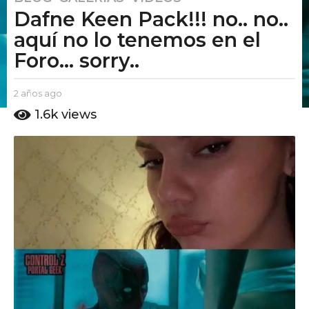
Dafne Keen Pack!!! no.. no..
a
ñ
aquí no lo tenemos en el
o
Foro... sorry..
s
a
b
2 años ago
2
g
y
a
1.6k
views
o
E
ñ
2
l
o
P
s
a
u
a
ñ
t
g
o
o
o
s
A
m
a
o
g
o