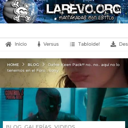
Inicio
Versus
Tabloide!
Des
BLOG
HOME
Dafne Keen Pack!!! no.. no.. aquí no lo
tenemos en el Foro... sorry..
BLOG
,
GALERÍAS
,
VIDEOS
2