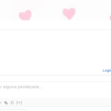
Logi
{}
[+]