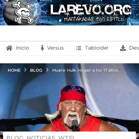
Inicio
Versus
Tabloide!
Des
BLOG
HOME
Muere Hulk Hogan a los 71 años...
BLOG
,
NOTICIAS
,
WTF!
1