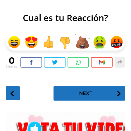
Cual es tu Reacción?
0
Shares
P
NEXT
o
s
t
P
a