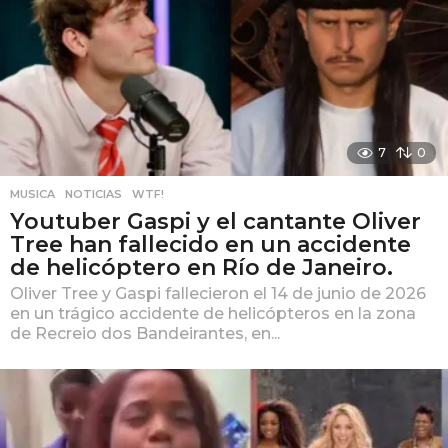
7
0
MUSICA
,
NOTICIAS
,
WTF!
Youtuber Gaspi y el cantante Oliver
Tree han fallecido en un accidente
de helicóptero en Río de Janeiro.
Oliver Tree y Gaspi fallecieron el 14 de junio de 2026
en un trágico accidente de helicópteros en la zona
de Recreio dos Bandeirantes, en...