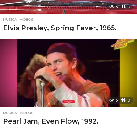
5
0
MUSICA
,
VIDEOS
Elvis Presley, Spring Fever, 1965.
5
0
MUSICA
,
VIDEOS
Pearl Jam, Even Flow, 1992.