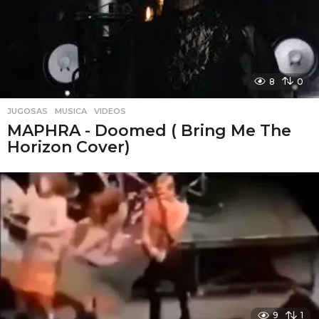
8
0
JUGOSAS
,
MUSICA
,
VIDEOS
MAPHRA - Doomed ( Bring Me The
Horizon Cover)
9
1