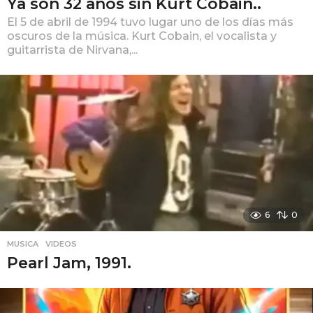
Ya son 32 años sin Kurt Cobain..
El 5 de abril de 1994 tuvo lugar uno de los días más
oscuros de la música. Kurt Cobain, el vocalista y
guitarrista de Nirvana,...
6
0
MUSICA
,
VIDEOS
Pearl Jam, 1991.