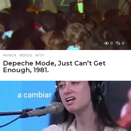
0
0
MUSICA
,
VIDEOS
,
WTF!
Depeche Mode, Just Can’t Get
Enough, 1981.