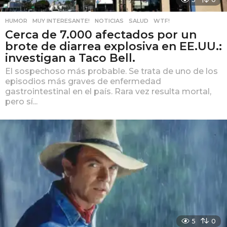
HUMOR
,
MUY INTERESANTE!
,
NOTICIAS
,
SALUD
,
WTF!
Cerca de 7.000 afectados por un
brote de diarrea explosiva en EE.UU.:
investigan a Taco Bell.
El sospechoso más probable. Se trata de uno de los
episodios más graves de enfermedad
gastrointestinal en el país. Rara vez resulta mortal,
pero sí...
5
0