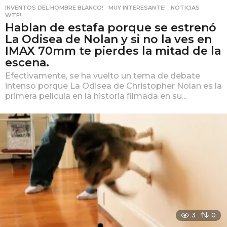
INVENTOS DEL HOMBRE BLANCO!
,
MUY INTERESANTE!
,
NOTICIAS
,
WTF!
Hablan de estafa porque se estrenó
La Odisea de Nolan y si no la ves en
IMAX 70mm te pierdes la mitad de la
escena.
Efectivamente, se ha vuelto un tema de debate
intenso porque La Odisea de Christopher Nolan es la
primera película en la historia filmada en su...
3
0