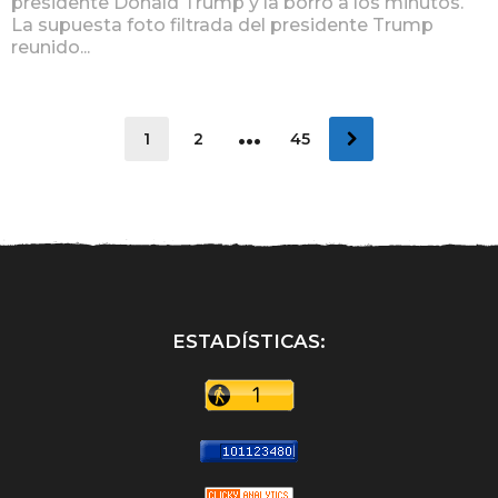
presidente Donald Trump y la borró a los minutos.
La supuesta foto filtrada del presidente Trump
reunido...
…
1
2
45
ESTADÍSTICAS: