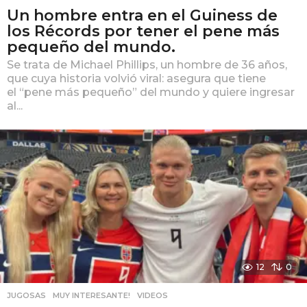
Un hombre entra en el Guiness de
los Récords por tener el pene más
pequeño del mundo.
Se trata de Michael Phillips, un hombre de 36 años,
que cuya historia volvió viral: asegura que tiene
el “pene más pequeño” del mundo y quiere ingresar
al...
12
0
JUGOSAS
,
MUY INTERESANTE!
,
VIDEOS