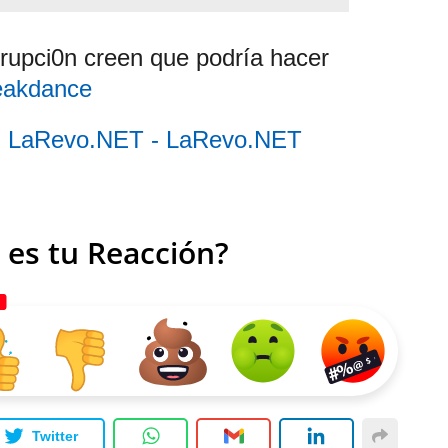
0rrupci0n creen que podría hacer
eakdance
l - LaRevo.NET - LaRevo.NET
 es tu Reacción?
Twitter