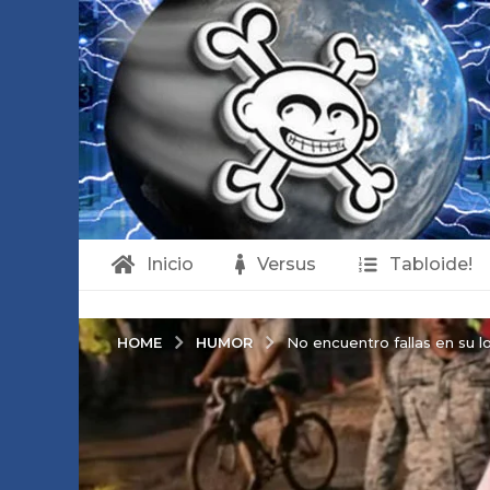
Inicio
Versus
Tabloide!
HUMOR
HOME
No encuentro fallas en su 