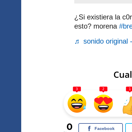
¿Si existiera la c
esto? morena
#br
♬ sonido origina
Cual
3
2
1
0
Facebook