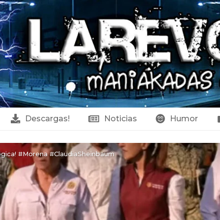
Descargas!
Noticias
Humor
logica! #Morena #ClaudiaSheinbaum