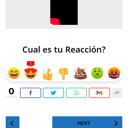
Cual es tu Reacción?
1
0
Shares
P
NEXT
o