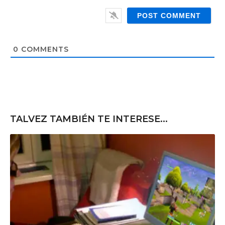
W
i
e
l
b
*
s
i
t
0
COMMENTS
e
TALVEZ TAMBIÉN TE INTERESE...