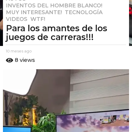
INVENTOS DEL HOMBRE BLANCO!
,
0
MUY INTERESANTE!
,
TECNOLOGÍA
,
m
VIDEOS
,
WTF!
e
Para los amantes de los
s
e
juegos de carreras!!!
s
a
b
10 meses ago
1
g
y
0
8
views
E
m
o
l
e
1
P
s
0
u
e
m
t
s
o
a
e
A
g
s
m
o
e
o
s
a
g