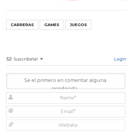
,
,
CARRERAS
GAMES
JUEGOS
Suscribete!
Login
N
a
m
E
e
m
*
a