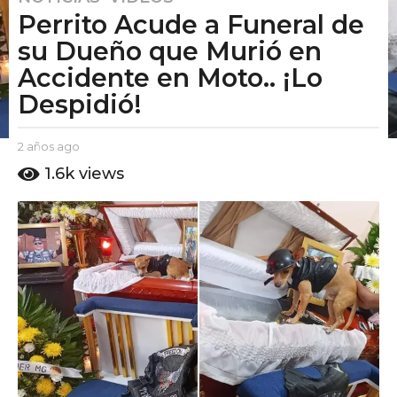
Perrito Acude a Funeral de
a
ñ
su Dueño que Murió en
o
Accidente en Moto.. ¡Lo
s
Despidió!
a
g
o
b
2 años ago
2
y
a
2
1.6k
views
E
ñ
a
l
o
ñ
P
s
u
o
a
t
g
s
o
o
a
A
g
m
o
o