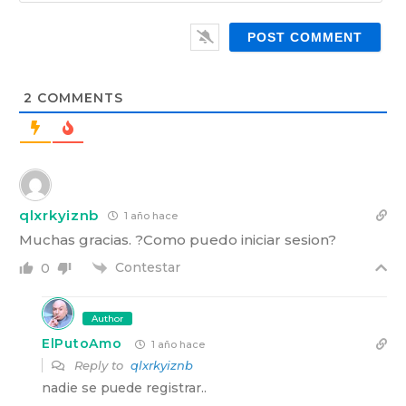
a
W
i
e
l
b
*
s
i
t
2
COMMENTS
e
qlxrkyiznb
1 año hace
Muchas gracias. ?Como puedo iniciar sesion?
Contestar
0
Author
ElPutoAmo
1 año hace
Reply to
qlxrkyiznb
nadie se puede registrar..