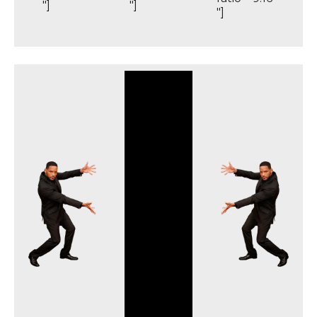
"]
"]
"]