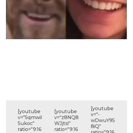
[youtube
[youtube
[youtube
v="-
v="5qmwiI
v="z8NQ8
wDwuY95
5ukoc"
WJjtsI"
8iQ"
ratio="9:16
ratio="9:16
ratio="9:16