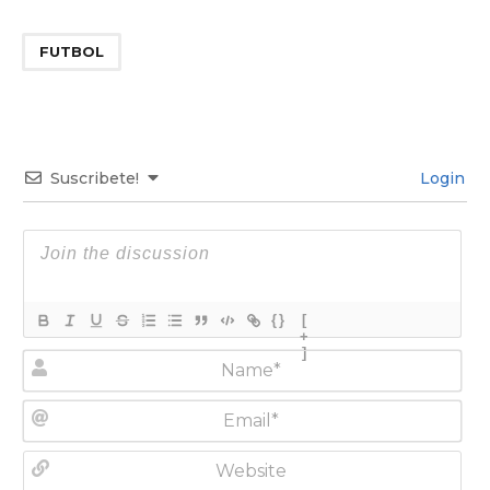
FUTBOL
Suscribete!
Login
{}
[
+
]
N
a
m
E
e
m
*