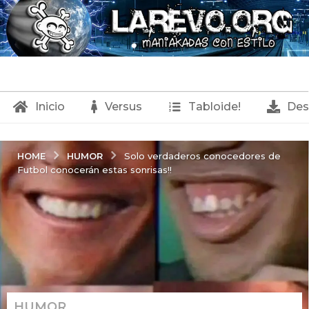
Inicio
Versus
Tabloide!
Des
HUMOR
HOME
Solo verdaderos conocedores de
Futbol conocerán estas sonrisas!!
HUMOR
3