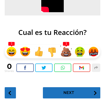
Cual es tu Reacción?
1
1
0
Shares
P
NEXT
o
s