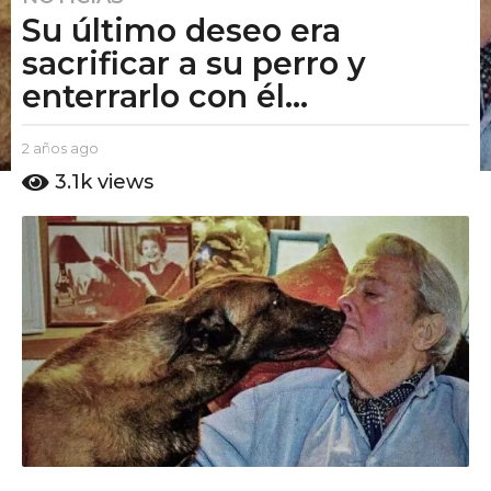
Su último deseo era
a
ñ
sacrificar a su perro y
o
enterrarlo con él...
s
a
b
2 años ago
2
g
y
a
3.1k
views
o
E
ñ
2
l
o
P
s
a
u
a
ñ
t
g
o
o
o
s
A
m
a
o
g
o