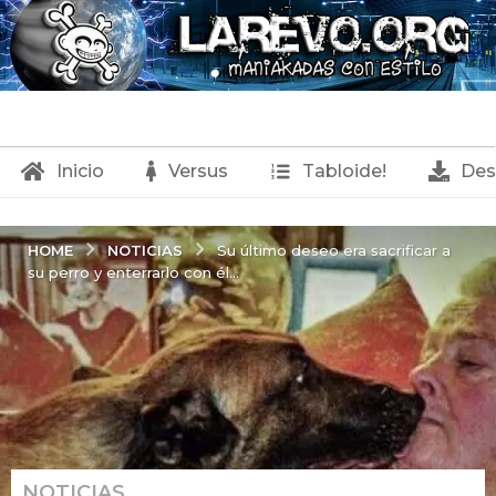
Inicio
Versus
Tabloide!
Des
NOTICIAS
HOME
Su último deseo era sacrificar a
su perro y enterrarlo con él...
NOTICIAS
2