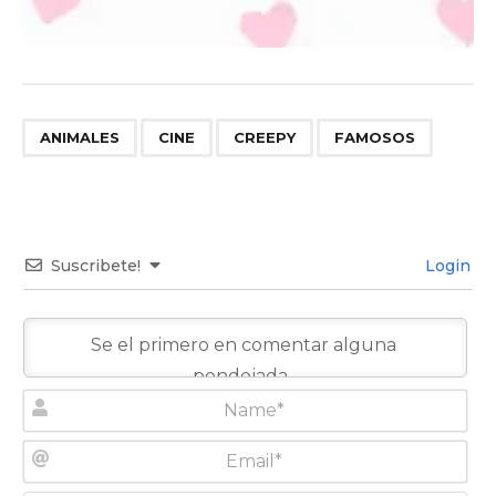
,
,
,
ANIMALES
CINE
CREEPY
FAMOSOS
Suscribete!
Login
N
a
m
E