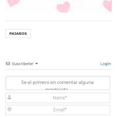
PAJAROS
Suscribete!
Login
N
a
m