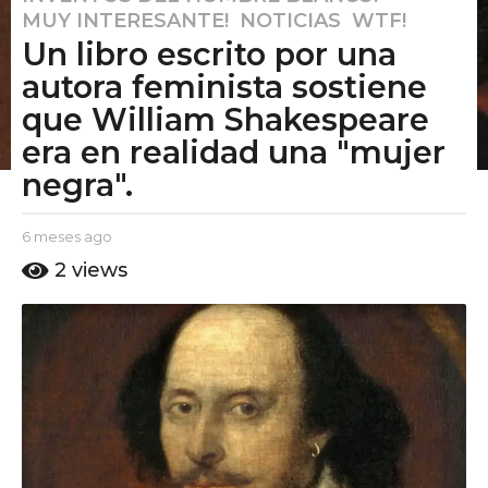
MUY INTERESANTE!
,
NOTICIAS
,
WTF!
m
Un libro escrito por una
e
s
autora feminista sostiene
e
que William Shakespeare
s
era en realidad una "mujer
a
negra".
g
o
6
b
6 meses ago
6
y
m
m
2
views
E
e
e
l
s
s
P
e
e
u
s
t
a
s
o
g
a
A
o
g
m
o
o