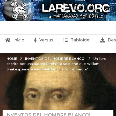
Inicio
Versus
Tabloide!
Des
INVENTOS DEL HOMBRE BLANCO!
HOME
Un libro
escrito por una autora feminista sostiene que William
Shakespeare era en realidad una "mujer negra".
INVENTOS DEL HOMBRE BLANCO!
,
6