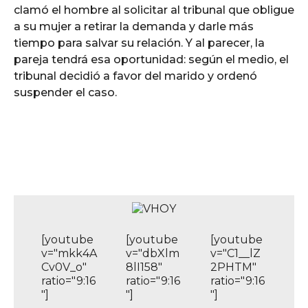
clamó el hombre al solicitar al tribunal que obligue
a su mujer a retirar la demanda y darle más
tiempo para salvar su relación. Y al parecer, la
pareja tendrá esa oportunidad: según el medio, el
tribunal decidió a favor del marido y ordenó
suspender el caso.
[youtube
[youtube
[youtube
v="mkk4A
v="dbXlm
v="C1__lZ
Cv0V_o"
8lI158"
2PHTM"
ratio="9:16
ratio="9:16
ratio="9:16
"]
"]
"]