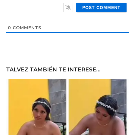
i
e
l
b
*
s
i
t
0
COMMENTS
e
TALVEZ TAMBIÉN TE INTERESE...