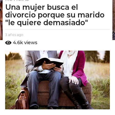
Una mujer busca el
a
ñ
divorcio porque su marido
o
"le quiere demasiado"
s
a
b
3 años ago
2
g
y
a
4.6k
views
o
E
ñ
2
l
o
P
s
a
u
a
ñ
t
g
o
o
o
s
A
m
a
o
g
o