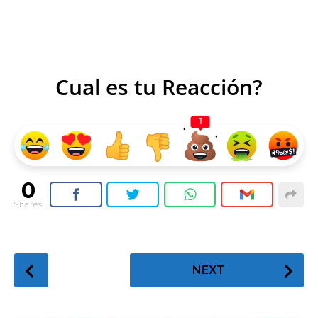
Cual es tu Reacción?
1
0
Shares
P
NEXT
o
s
t