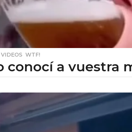
,
VIDEOS
,
WTF!
o conocí a vuestra