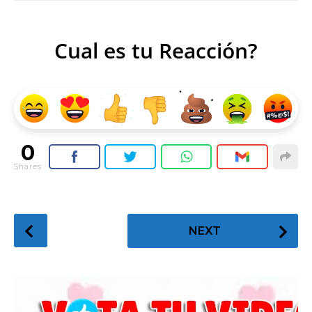
Cual es tu Reacción?
0
Shares
P
NEXT
o
s
t
P