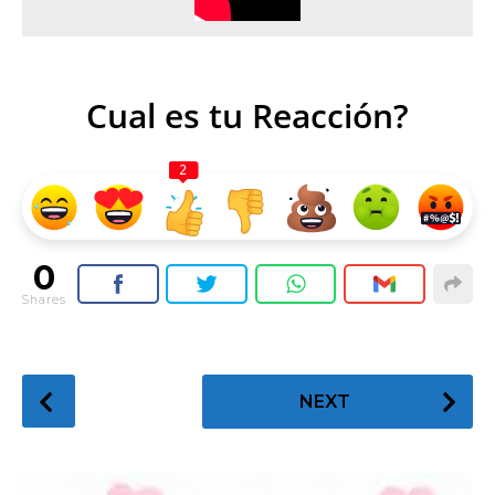
Cual es tu Reacción?
2
0
Shares
P
NEXT
o
s
t