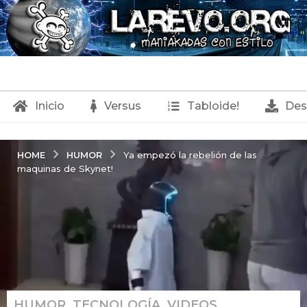
Inicio
Versus
Tabloide!
Des
HUMOR
HOME
Ya empezó la rebelión de las
maquinas de Skynet!
HUMOR
,
TECNOLOGÍA
,
VIDEOS
8