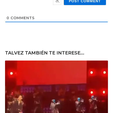
l
b
*
s
i
t
0
COMMENTS
e
TALVEZ TAMBIÉN TE INTERESE...