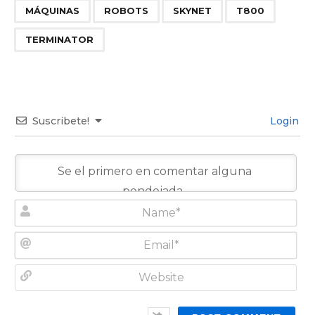
,
,
,
,
MÁQUINAS
ROBOTS
SKYNET
T800
TERMINATOR
Suscribete!
Login
N
a
m
E
e
m
*
a
W
i
e