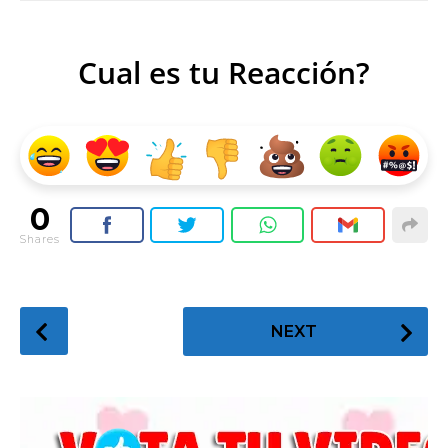
Cual es tu Reacción?
0
Shares
P
NEXT
o
s
t
P