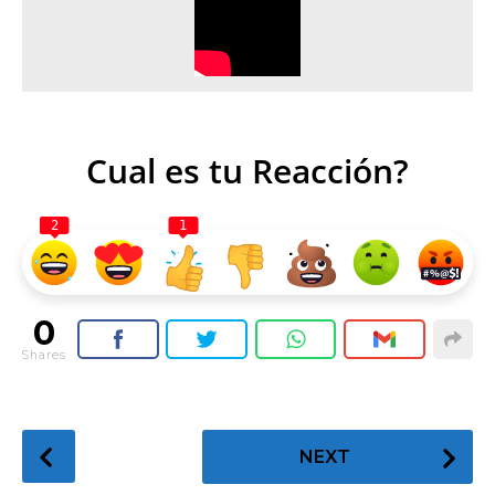
Cual es tu Reacción?
2
1
0
Shares
P
NEXT
o