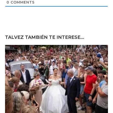
t
0
COMMENTS
e
TALVEZ TAMBIÉN TE INTERESE...