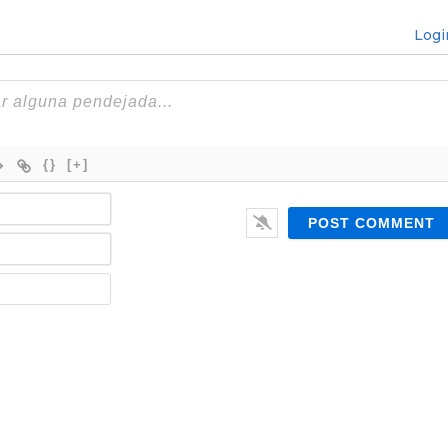
Logi
{}
[+]