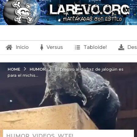
Inicio
Versus
Tabloide!
Des
HUMOR
HOME
El premio al disfraz de jalogüin es
para el michis...
HUMOR
,
VIDEOS
,
WTF!
2