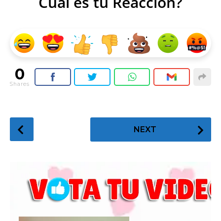
Cual es tu Reacción?
0
Shares
P
NEXT
o
s
t
P
a
g
i