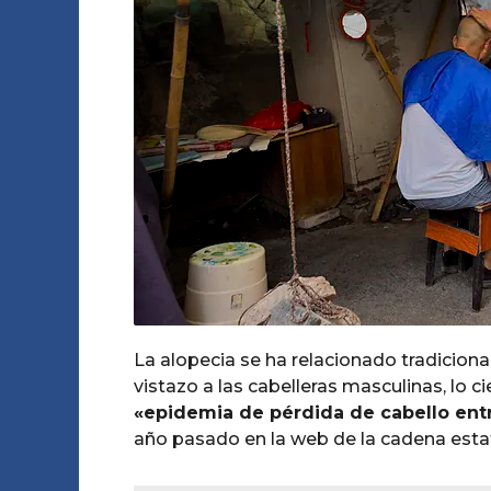
o
m
o
s
a
g
o
La alopecia se ha relacionado tradiciona
vistazo a las cabelleras masculinas, lo 
«epidemia de pérdida de cabello ent
año pasado en la web de la cadena esta