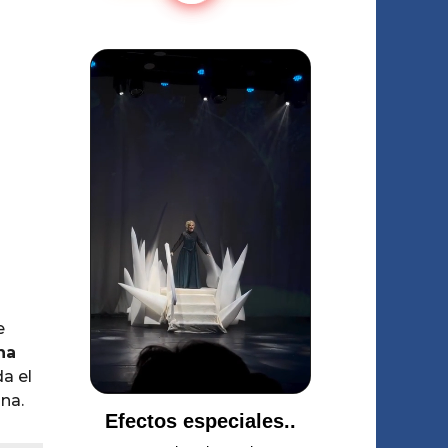
e
na
a el
na.