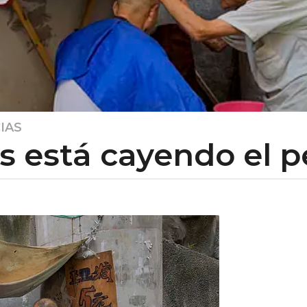
IAS
s está cayendo el p