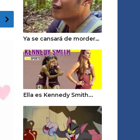
Ya se cansará de morder…
Ella es Kennedy Smith...