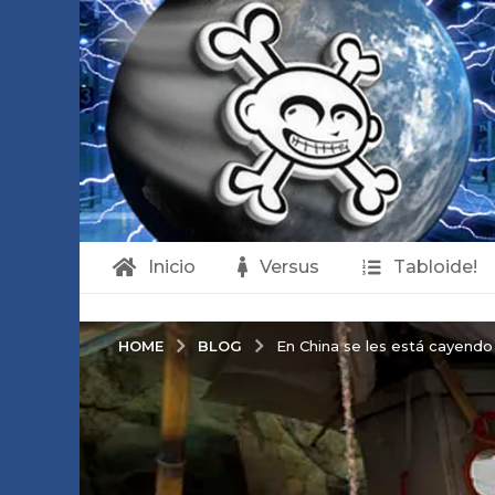
Inicio
Versus
Tabloide!
BLOG
HOME
En China se les está cayendo 