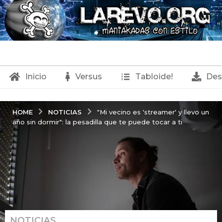
Inicio
Versus
Tabloide!
Des
NOTICIAS
HOME
"Mi vecino es 'streamer' y llevo un
año sin dormir": la pesadilla que te puede tocar a ti
NOTICIAS
3