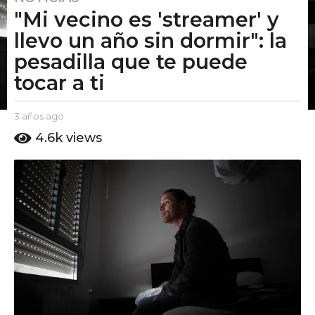
"Mi vecino es 'streamer' y
a
ñ
llevo un año sin dormir": la
o
pesadilla que te puede
s
tocar a ti
a
g
o
b
3 años ago
2
y
a
2
4.6k
views
E
ñ
a
l
o
ñ
P
s
u
o
a
t
g
s
o
o
a
A
g
m
o
o