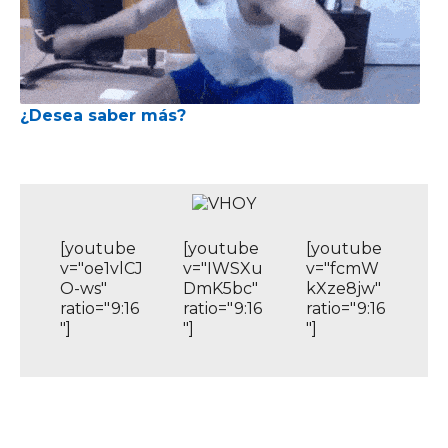
¿Desea saber más?
[youtube
[youtube
[youtube
v="oe1vlCJ
v="IWSXu
v="fcmW
O-ws"
DmK5bc"
kXze8jw"
ratio="9:16
ratio="9:16
ratio="9:16
"]
"]
"]