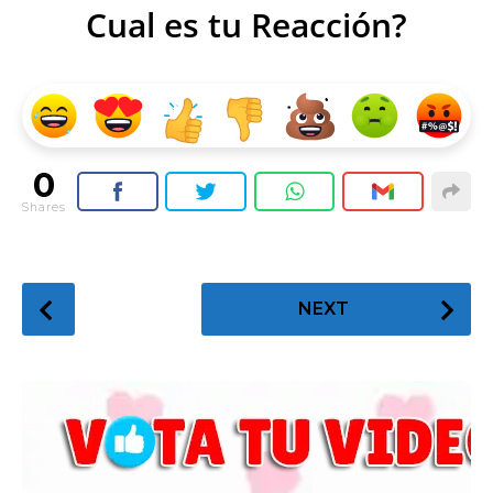
Cual es tu Reacción?
0
Shares
P
NEXT
o
s
t
P
a
g