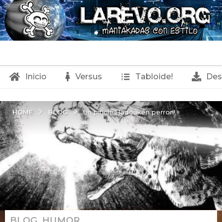
Inicio
Versus
Tabloide!
Des
BLOG
HOME
Un pinchi Hadouken perron!
BLOG
,
HUMOR
2