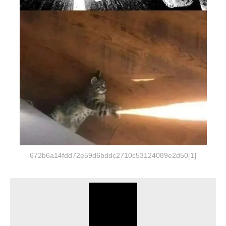
672b6a14fdd72e59d6bddc2710c53124089e2d50[1]