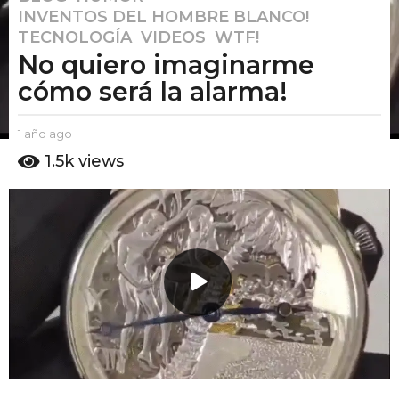
INVENTOS DEL HOMBRE BLANCO!
,
a
TECNOLOGÍA
,
VIDEOS
,
WTF!
ñ
No quiero imaginarme
o
a
cómo será la alarma!
g
o
b
1 año ago
1
1
y
a
1.5k
views
E
a
ñ
l
o
ñ
P
a
o
u
g
a
t
o
o
g
A
o
m
o