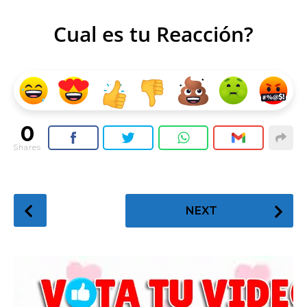
Cual es tu Reacción?
0
Shares
P
NEXT
o
s
t
P
a