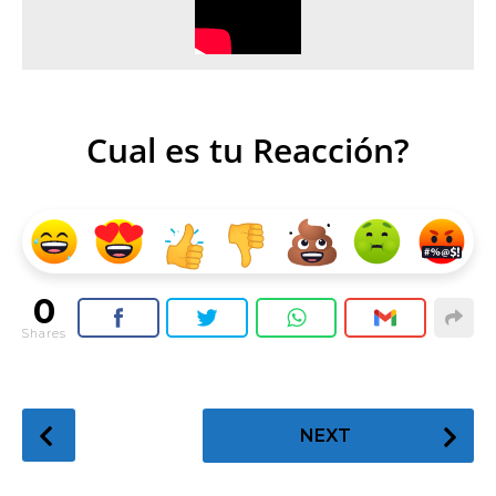
Cual es tu Reacción?
0
Shares
P
NEXT
o
s