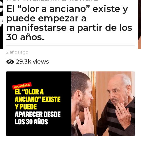
El “olor a anciano” existe y
a
ñ
puede empezar a
o
manifestarse a partir de los
s
30 años.
a
g
o
b
2 años ago
2
y
a
2
29.3k
views
E
ñ
a
l
o
ñ
P
s
u
o
a
t
g
s
o
o
a
A
g
m
o
o