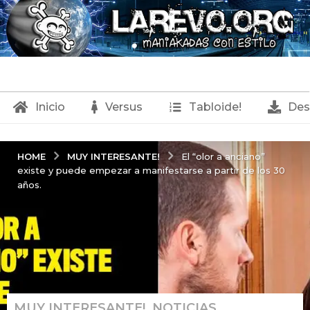
Inicio
Versus
Tabloide!
Des
MUY INTERESANTE!
HOME
El “olor a anciano”
existe y puede empezar a manifestarse a partir de los 30
años.
MUY INTERESANTE!
,
NOTICIAS
2