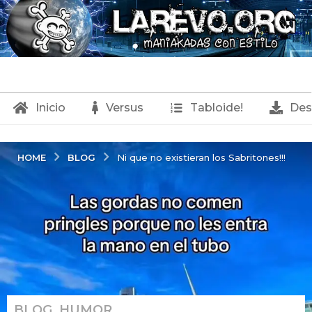
Inicio
Versus
Tabloide!
Des
BLOG
HOME
Ni que no existieran los Sabritones!!!
BLOG
,
HUMOR
2