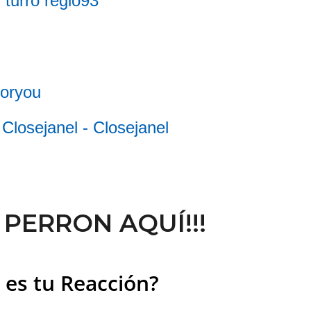
 turró regio93
foryou
 Closejanel - Closejanel
 PERRON AQUÍ!!!
 es tu Reacción?