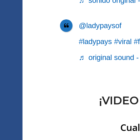
♬ sonido original -
@ladypaysof
#ladypays
#viral
#
♬ original sound -
¡VIDEO
Cual