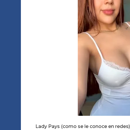
e
m
o
s
e
s
a
g
o
Lady Pays (como se le conoce en redes) 