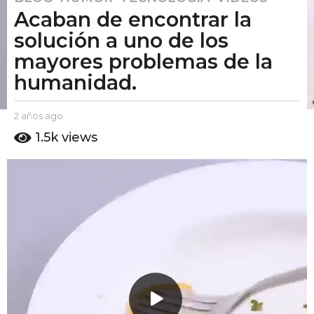
Acaban de encontrar la
a
ñ
solución a uno de los
o
mayores problemas de la
s
humanidad.
a
g
o
b
2 años ago
2
y
a
2
1.5k
views
E
ñ
a
l
o
ñ
P
s
u
o
a
t
g
s
o
o
a
A
g
m
o
o