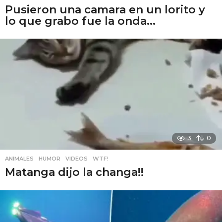
Pusieron una camara en un lorito y
lo que grabo fue la onda...
3
0
ANIMALES
,
HUMOR
,
VIDEOS
,
WTF!
Matanga dijo la changa!!