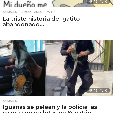
12
0
ANIMALES
,
HUMOR
,
VIDEOS
,
WTF!
La triste historia del gatito
abandonado...
13
0
ANIMALES
Iguanas se pelean y la policía las
calma con galletas en Yucatán