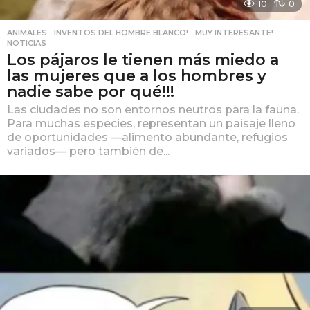
10
0
ANIMALES
,
INVENTOS DEL HOMBRE BLANCO!
,
MUY INTERESANTE!
,
NOTICIAS
Los pájaros le tienen más miedo a
las mujeres que a los hombres y
nadie sabe por qué!!!
Las ciudades no son entornos neutros para la fauna.
Para muchas especies, representan un paisaje lleno
de oportunidades —alimento abundante, refugios
variados— pero también de...