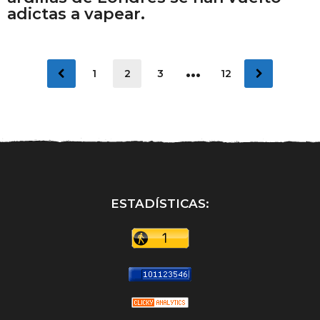
adictas a vapear.
…
1
2
3
12
ESTADÍSTICAS: