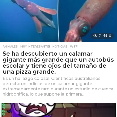
7
0
ANIMALES
,
MUY INTERESANTE!
,
NOTICIAS
,
WTF!
Se ha descubierto un calamar
gigante más grande que un autobús
escolar y tiene ojos del tamaño de
una pizza grande.
Es un hallazgo colosal. Científicos australianos
detectaron indicios de un calamar gigante
extremadamente raro durante un estudio de cuenca
hidrográfica, lo que supone la primera...