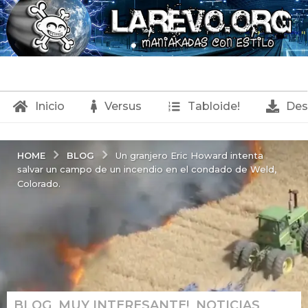
Inicio
Versus
Tabloide!
Des
BLOG
HOME
Un granjero Eric Howard intenta
salvar un campo de un incendio en el condado de Weld,
Colorado.
BLOG
,
MUY INTERESANTE!
,
NOTICIAS
,
2