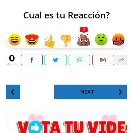
Cual es tu Reacción?
2
0
Shares
P
NEXT
o
s
t
P
a