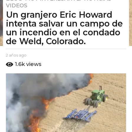
VIDEOS
a
Un granjero Eric Howard
ñ
o
intenta salvar un campo de
s
un incendio en el condado
a
de Weld, Colorado.
g
o
b
2 años ago
2
2
y
a
a
1.6k
views
E
ñ
ñ
l
o
o
P
s
u
a
s
t
g
a
o
o
g
A
o
m
o