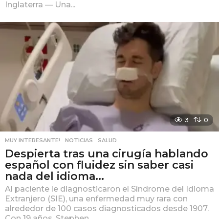
Inglaterra — Una...
3
0
MUY INTERESANTE!
,
NOTICIAS
,
SALUD
Despierta tras una cirugía hablando
español con fluidez sin saber casi
nada del idioma...
Al paciente le diagnosticaron el Síndrome del Idioma
Extranjero (SIE), una enfermedad muy rara con
alrededor de 100 casos diagnosticados desde 1907.
Con 19 años, Stephen...