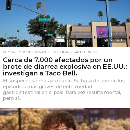
3
0
HUMOR
,
MUY INTERESANTE!
,
NOTICIAS
,
SALUD
,
WTF!
Cerca de 7.000 afectados por un
brote de diarrea explosiva en EE.UU.:
investigan a Taco Bell.
El sospechoso más probable. Se trata de uno de los
episodios más graves de enfermedad
gastrointestinal en el país. Rara vez resulta mortal,
pero sí...