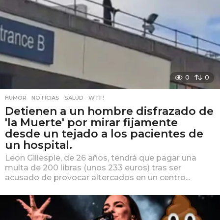
0
0
HUMOR
,
NOTICIAS
,
SALUD
,
WTF!
Detienen a un hombre disfrazado de
'la Muerte' por mirar fijamente
desde un tejado a los pacientes de
un hospital.
Leon Gillespie, de 26 años, tendrá que pagar una
multa de 200 libras (unos 233 euros) tras ser
acusado de provocar altercados en un centro...