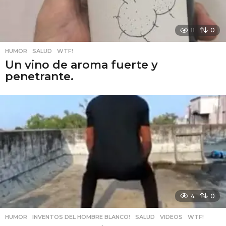
11
0
HUMOR
,
SALUD
,
WTF!
Un vino de aroma fuerte y
penetrante.
4
0
HUMOR
,
INVENTOS DEL HOMBRE BLANCO!
,
SALUD
,
VIDEOS
,
WTF!