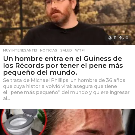
11
0
MUY INTERESANTE!
,
NOTICIAS
,
SALUD
,
WTF!
Un hombre entra en el Guiness de
los Récords por tener el pene más
pequeño del mundo.
Se trata de Michael Phillips, un hombre de 36 años,
que cuya historia volvió viral: asegura que tiene
el “pene más pequeño” del mundo y quiere ingresar
al...