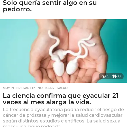
Solo quería sentir algo en su
pedorro.
5
0
MUY INTERESANTE!
,
NOTICIAS
,
SALUD
La ciencia confirma que eyacular 21
veces al mes alarga la vida.
La frecuencia eyaculatoria podría reducir el riesgo de
cáncer de próstata y mejorar la salud cardiovascular,
según distintos estudios científicos. La salud sexual
masculina sigue rodeada...