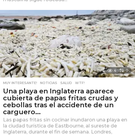
4
0
MUY INTERESANTE!
,
NOTICIAS
,
SALUD
,
WTF!
Una playa en Inglaterra aparece
cubierta de papas fritas crudas y
cebollas tras el accidente de un
carguero...
Las papas fritas sin cocinar inundaron una playa en
la ciudad turística de Eastbourne, al sureste de
Inglaterra, durante el fin de semana. Londres,