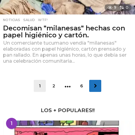
9
0
NOTICIAS
,
SALUD
,
WTF!
Decomisan "milanesas" hechas con
papel higiénico y cartón.
Un comerciante tucumano vendía "milanesas"
elaboradas con papel higiénico, cartón prensado y
pan rallado. En apenas unas horas, lo que debía ser
una celebración comunitaria...
…
1
2
6
LOS + POPULARES!!
1