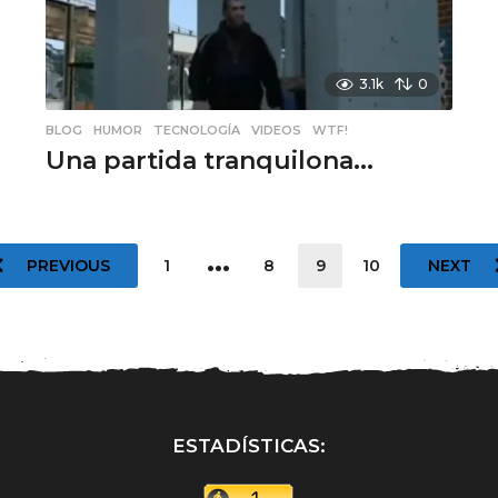
3.1k
0
BLOG
,
HUMOR
,
TECNOLOGÍA
,
VIDEOS
,
WTF!
Una partida tranquilona...
…
PREVIOUS
1
8
9
10
NEXT
ESTADÍSTICAS: