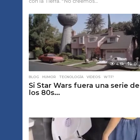
con la Tierra. "No creemos...
4.6k
0
BLOG
,
HUMOR
,
TECNOLOGÍA
,
VIDEOS
,
WTF!
Si Star Wars fuera una serie de
los 80s...