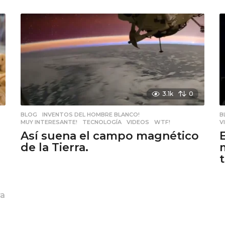
3.1k
0
BLOG
,
INVENTOS DEL HOMBRE BLANCO!
,
B
MUY INTERESANTE!
,
TECNOLOGÍA
,
VIDEOS
,
WTF!
V
Así suena el campo magnético
de la Tierra.
ra