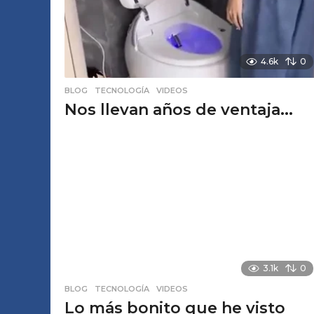
4.6k
0
BLOG
,
TECNOLOGÍA
,
VIDEOS
Nos llevan años de ventaja...
3.1k
0
BLOG
,
TECNOLOGÍA
,
VIDEOS
Lo más bonito que he visto