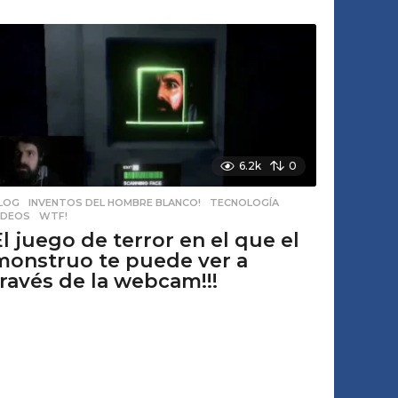
6.2k
0
LOG
,
INVENTOS DEL HOMBRE BLANCO!
,
TECNOLOGÍA
,
IDEOS
,
WTF!
El juego de terror en el que el
monstruo te puede ver a
través de la webcam!!!