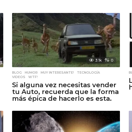
3.1k
0
BLOG
,
HUMOR
,
MUY INTERESANTE!
,
TECNOLOGÍA
,
B
VIDEOS
,
WTF!
Si alguna vez necesitas vender
h
tu Auto, recuerda que la forma
más épica de hacerlo es esta.