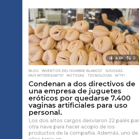
4.6k
0
BLOG
,
INVENTOS DEL HOMBRE BLANCO!
,
JUGOSAS
,
MUY INTERESANTE!
,
NOTICIAS
,
TECNOLOGÍA
,
WTF!
Condenan a dos directivos de
una empresa de juguetes
eróticos por quedarse 7.400
vaginas artificiales para uso
personal.
Los dos altos cargos desviaron 22 palés pa
otra nave para hacer acopio de los
productos de la compañía. Además, uno de