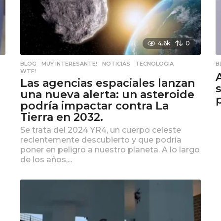
4.6k
0
BLOG
,
MUY INTERESANTE!
,
NOTICIAS
,
TECNOLOGÍA
,
B
WTF!
Las agencias espaciales lanzan
una nueva alerta: un asteroide
podría impactar contra La
Tierra en 2032.
Se trata del 2024 YR4, un cuerpo celeste
recientemente descubierto y que podría
poner en peligro a nuestro planeta. A lo largo
de los años,...