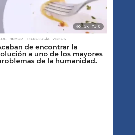
1.5k
0
LOG
,
HUMOR
,
TECNOLOGÍA
,
VIDEOS
Acaban de encontrar la
solución a uno de los mayores
problemas de la humanidad.