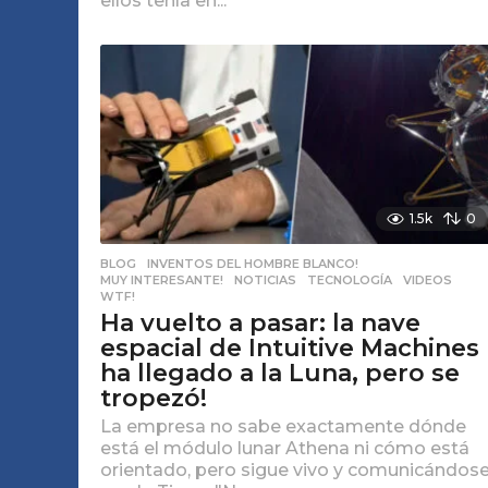
ellos tenía en...
1.5k
0
BLOG
,
INVENTOS DEL HOMBRE BLANCO!
,
MUY INTERESANTE!
,
NOTICIAS
,
TECNOLOGÍA
,
VIDEOS
,
WTF!
Ha vuelto a pasar: la nave
espacial de Intuitive Machines
ha llegado a la Luna, pero se
tropezó!
La empresa no sabe exactamente dónde
está el módulo lunar Athena ni cómo está
orientado, pero sigue vivo y comunicándos